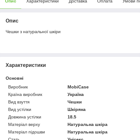
Опис
Характеристики
Доставка
Оплата
Умови п
Опис
Чешки з натуральної шкіри
Характеристики
Основні
Виробник
MobiCase
Країна виробник
Україна
Вид взуття
Чешки
Вид устілки
Шкіряна
Довжина устілки
18.5
Матеріал верху
Натуральна шкіра
Матеріал підошви
Натуральна шкіра
Стать
Унісекс