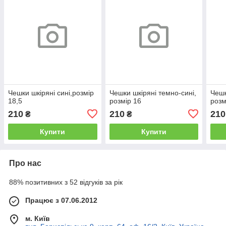
Чешки шкіряні сині,розмір
Чешки шкіряні темно-сині,
Чешк
18,5
розмір 16
розм
210
210
210
₴
₴
Купити
Купити
Про нас
88% позитивних з 52 відгуків за рік
Працює з 07.06.2012
м. Київ